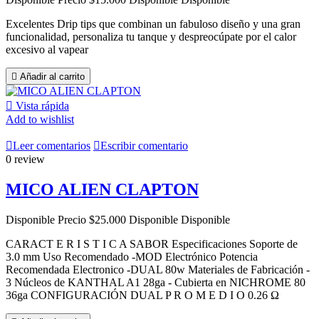
Excelentes Drip tips que combinan un fabuloso diseño y una gran
funcionalidad, personaliza tu tanque y despreocúpate por el calor
excesivo al vapear

Añadir al carrito

Vista rápida
Add to wishlist

Leer comentarios

Escribir comentario
0 review
MICO ALIEN CLAPTON
Disponible
Precio
$25.000
Disponible
Disponible
CARACT E R I S T I C A SABOR Especificaciones Soporte de
3.0 mm Uso Recomendado -MOD Electrónico Potencia
Recomendada Electronico -DUAL 80w Materiales de Fabricación -
3 Núcleos de KANTHAL A1 28ga - Cubierta en NICHROME 80
36ga CONFIGURACIÓN DUAL P R O M E D I O 0.26 Ω