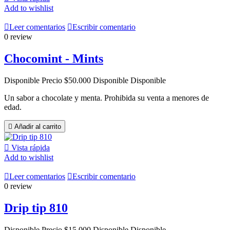
Add to wishlist

Leer comentarios

Escribir comentario
0 review
Chocomint - Mints
Disponible
Precio
$50.000
Disponible
Disponible
Un sabor a chocolate y menta. Prohibida su venta a menores de
edad.

Añadir al carrito

Vista rápida
Add to wishlist

Leer comentarios

Escribir comentario
0 review
Drip tip 810
Disponible
Precio
$15.000
Disponible
Disponible