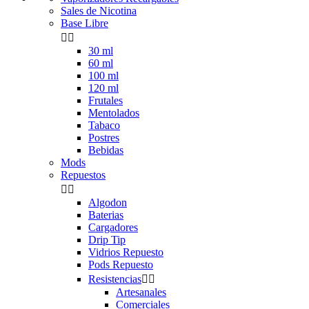
Sales de Nicotina
Base Libre


30 ml
60 ml
100 ml
120 ml
Frutales
Mentolados
Tabaco
Postres
Bebidas
Mods
Repuestos


Algodon
Baterias
Cargadores
Drip Tip
Vidrios Repuesto
Pods Repuesto
Resistencias


Artesanales
Comerciales