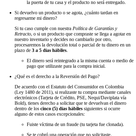
la puerta de tu casa y el producto no será entregado.
Si devuelvo un producto o se agota, ¿cuánto tardan en
regresarme mi dinero?
Si tu caso cumple con nuestra
Política de Garantías y
Retracto
, o si un producto que compraste se llega a agotar en
nuestro inventario y decides no cambiarlo por otro,
procesaremos la devolución total o parcial de tu dinero en un
plazo de
3 a 5 días hábiles
.
El dinero será reintegrado a la misma cuenta o medio de
pago que utilizaste para la compra inicial.
¿Qué es el derecho a la Reversión del Pago?
De acuerdo con el Estatuto del Consumidor en Colombia
(Ley 1480 de 2011), si realizaste tu compra mediante canales
electrónicos (Tarjeta de Crédito, PSE, Nequi/Daviplata vía
Bold), tienes derecho a solicitar que te devuelvan el dinero
dentro de los
cinco (5) días hábiles
siguientes si ocurre
alguno de estos casos excepcionales:
Fuiste víctima de un fraude (tu tarjeta fue clonada).
Se te cobró una operación que no solicitaste.