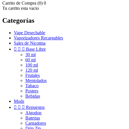
Carrito de Compra (0)
0
Tu carrito esta vacio
Categorías
Vape Desechable
Vaporizadores Recargables
Sales de Nicotina



Base Libre
30 ml
60 ml
100 ml
120 ml
Frutales
Mentolados
Tabaco
Postres
Bebidas
Mods



Repuestos
Algodon
Baterias
Cargadores
Drip Tip